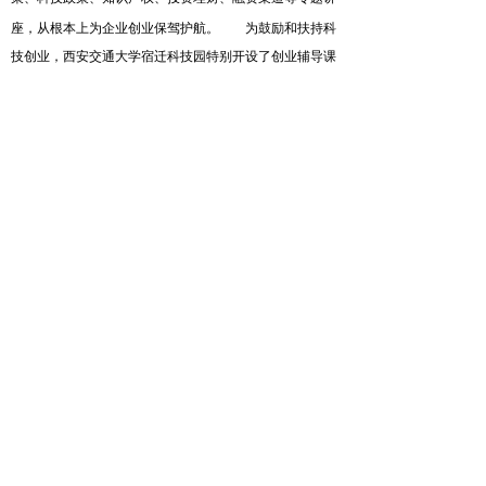
座，从根本上为企业创业保驾护航。
为鼓励和扶持科
技创业，西安交通大学宿迁科技园特别开设了创业辅导课
程，为园内小微企业进行深入服务，帮助企业成长。
地址：江苏省宿迁市经济技术开
发区发展大道901号
科技园订阅号
科技园服务号
版权所有：宿迁西交科技园有限公司
苏ICP备16061746号-1