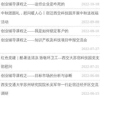
创业辅导课程之——这些企业是咋死的
2022-10-18
中秋团圆礼，慰问暖人心丨宿迁西交科技园开展中秋送祝福
活动
2022-09-08
创业辅导课程之——我是如何锁定客户的
2022-08-10
创业辅导课程之——知识产权及科技项目申报交流会
2022-07-27
红色党建｜酷暑送清凉 致敬环卫工—西交大苏宿科技园党支
部慰问
2022-07-21
创业辅导课程之——目标市场的分析与诊断
2022-06-08
西安交通大学苏州研究院院长吴军华一行赴宿迁经开区交流
调研
2022-06-15
1
上一页
下一页