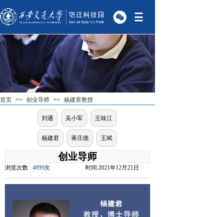
首页
>>
创业导师
>>
杨建君教授
刘通
吴小军
王咏江
杨建君
蒋庄德
王斌
创业导师
浏览次数 :
4899
次
时间:
2021年12月21日