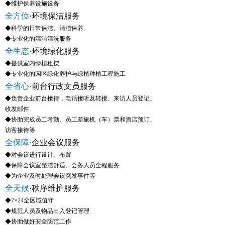
◆维护保养设施设备
全方位
·环境保洁服务
◆科学的日常保洁、清洁保养
◆专业化的清洁清洗服务
全生态
·
环境绿化服务
◆提供室内绿植租摆
◆专业化的园区绿化养护与绿植种植工程施工
全省心
·
前台行政文员服务
◆负责企业前台接待，电话接听及转接、来访人员登记、
收发邮件
◆协助完成员工考勤、员工差旅机（车）票和酒店预订、
访客接待等
全保障
·
企业会议服务
◆对会议进行设计、布置
◆保障会议室整洁舒适、会务人员全程服务
◆为企业及时处理会议突发事件等
全天候
·秩序维护服务
◆7×24全区域值守
◆规范人员及物品出入登记管理
◆协助做好安全防范工作